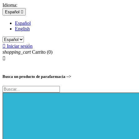
Idioma:
Español

Español
English

Iniciar sesión
shopping_cart
Carrito
(0)

Busca un producto de parafarmacia -->